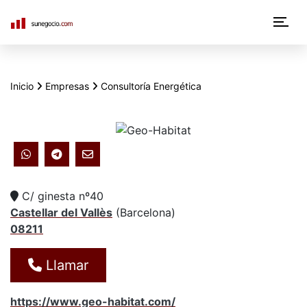
N
a
v
Inicio
Empresas
Consultoría Energética
e
g
a
c
C/ ginesta nº40
i
Castellar del Vallès
(
Barcelona
)
08211
ó
n
Llamar
p
https://www.geo-habitat.com/