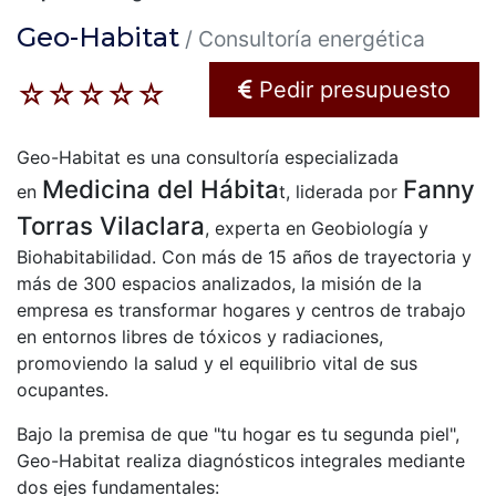
r
Geo-Habitat
/ Consultoría energética
i
Pedir presupuesto
☆
☆
☆
☆
☆
n
c
Geo-Habitat es una consultoría especializada
i
Medicina del Hábita
Fanny
en
t, liderada por
Torras Vilaclara
p
, experta en Geobiología y
Biohabitabilidad. Con más de 15 años de trayectoria y
a
más de 300 espacios analizados, la misión de la
l
empresa es transformar hogares y centros de trabajo
en entornos libres de tóxicos y radiaciones,
promoviendo la salud y el equilibrio vital de sus
ocupantes.
Bajo la premisa de que "tu hogar es tu segunda piel",
Geo-Habitat realiza diagnósticos integrales mediante
dos ejes fundamentales: