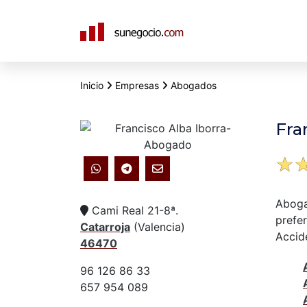
N
a
Inicio
Empresas
Abogados
v
e
Fra
g
☆
a
c
Aboga
Cami Real 21-8ª.
i
prefe
Catarroja
(
Valencia
)
Accide
46470
ó
n
96 126 86 33
657 954 089
p