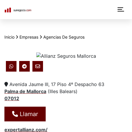
N
a
v
Inicio
Empresas
Agencias De Seguros
e
g
a
c
Avenida Jaume III, 17 Piso 4º Despacho 63
i
Palma de Mallorca
(
Illes Balears
)
07012
ó
n
Llamar
p
expertallianz.com/