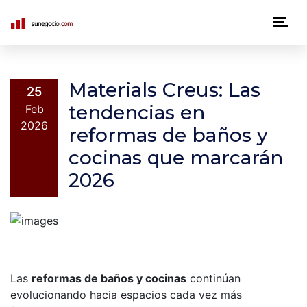
N
a
v
Materials Creus: Las
25
e
tendencias en
Feb
2026
reformas de baños y
g
cocinas que marcarán
a
2026
c
i
ó
n
Las
reformas de baños y cocinas
continúan
p
evolucionando hacia espacios cada vez más