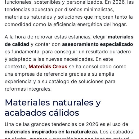
funcionales, sostenibles y personalizados. En 2026, las
r
tendencias apuestan por diseños minimalistas,
i
materiales naturales y soluciones que mejoran tanto la
comodidad como la eficiencia energética del hogar.
n
A la hora de renovar estas estancias, elegir
materiales
c
de calidad
y contar con
asesoramiento especializado
i
es fundamental para conseguir un resultado duradero
y adaptado a las nuevas necesidades. En este
p
contexto,
Materials Creus
se ha consolidado como
una empresa de referencia gracias a su amplia
a
experiencia y a su catálogo de soluciones para
l
reformas integrales.
Materiales naturales y
acabados cálidos
Una de las grandes tendencias de 2026 es el uso de
materiales inspirados en la naturaleza.
Los acabados
en piedra, madera y porcelánicos con textura natural