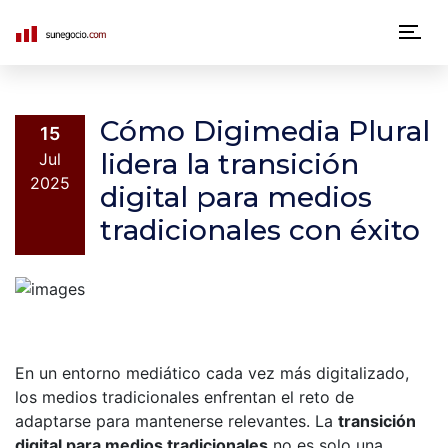
N
a
v
Cómo Digimedia Plural
15
e
lidera la transición
Jul
2025
digital para medios
g
tradicionales con éxito
a
c
i
ó
En un entorno mediático cada vez más digitalizado,
n
los medios tradicionales enfrentan el reto de
p
adaptarse para mantenerse relevantes. La
transición
digital para medios tradicionales
no es solo una